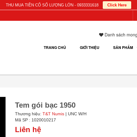
THU MUA TIỀN CỔ SỐ LƯỢNG LỚN - 0933331618
Click Here
Danh sách mon
TRANG CHỦ
GIỚI THIỆU
SẢN PHẨM
Tem gói bạc 1950
Thương hiệu:
T&T Numis
| UNC W/H
Mã SP : 1020010217
Liên hệ