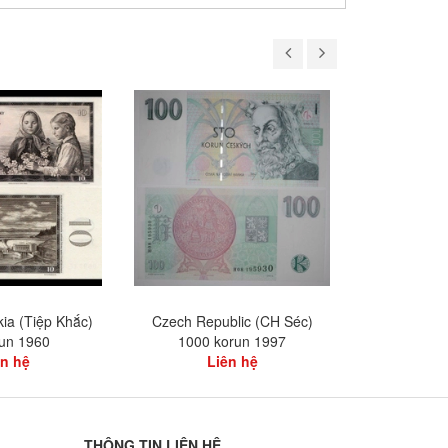
ia (Tiệp Khắc)
Czech Republic (CH Séc)
Czech Repub
run 1960
1000 korun 1997
kor
ên hệ
Liên hệ
L
THÔNG TIN LIÊN HỆ