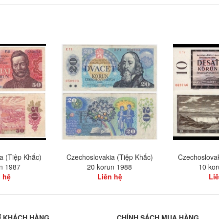
a (Tiệp Khắc)
Czechoslovakia (Tiệp Khắc)
Czechoslovak
n 1987
20 korun 1988
10 ko
 hệ
Liên hệ
Li
Ợ KHÁCH HÀNG
CHÍNH SÁCH MUA HÀNG