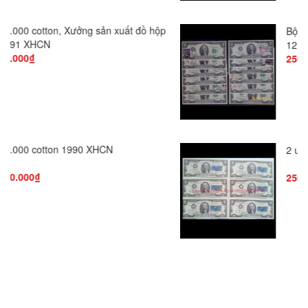
Bộ Tiền 2 USD năm 1976 dán tem của
12 tiểu Bang...
250.000₫
2 usd 1976 dán tem bang số 10 hiếm
250.000₫