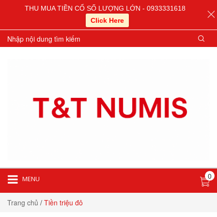
THU MUA TIỀN CỔ SỐ LƯỢNG LỚN - 0933331618
Click Here
0
MENU
Trang chủ
/
Tiền triệu đô