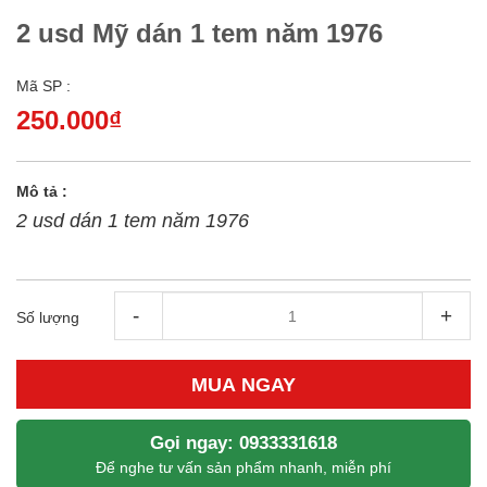
2 usd Mỹ dán 1 tem năm 1976
Mã SP :
250.000₫
Mô tả :
2 usd dán 1 tem năm 1976
-
+
Số lượng
MUA NGAY
Gọi ngay: 0933331618
Để nghe tư vấn sản phẩm nhanh, miễn phí