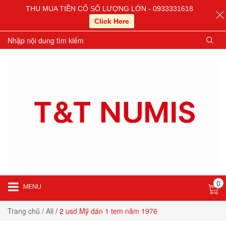
THU MUA TIỀN CỔ SỐ LƯỢNG LỚN - 0933331618
Click Here
0
MENU
Trang chủ
/ All
/
2 usd Mỹ dán 1 tem năm 1976