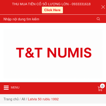
THU MUA TIỀN CỔ SỐ LƯỢNG LỚN - 0933331618
Click Here
0
MENU
Trang chủ
/ All
/
Latvia 50 rublu 1992