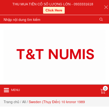
THU MUA TIỀN CỔ SỐ LƯỢNG LỚN - 0933331618
Click Here
0
MENU
Trang chủ
/ All
/
Sweden (Thụy Điển) 10 kronor 1989