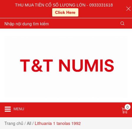
THU MUA TIỀN CỔ SỐ LƯỢNG LỚN - 0933331618
Click Here
0
MENU
Trang chủ
/ All
/
Lithuania 1 tanolas 1992