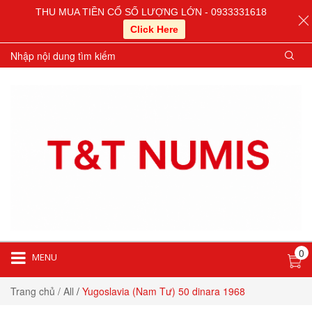
THU MUA TIỀN CỔ SỐ LƯỢNG LỚN - 0933331618
Click Here
0
MENU
Trang chủ
/ All
/
Yugoslavia (Nam Tư) 50 dinara 1968