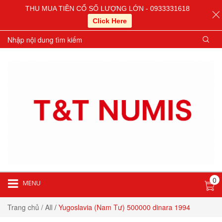
THU MUA TIỀN CỔ SỐ LƯỢNG LỚN - 0933331618
Click Here
0
MENU
Trang chủ
/ All
/
Yugoslavia (Nam Tư) 500000 dinara 1994