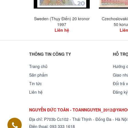
Sweden (Thụy Điển) 20 kronor
Czechoslovaki
1997
50 koru
Liên hệ
Liên
THÔNG TIN CÔNG TY
HỖ TR
Trang chủ
Hướng 
Sản phẩm
Giao nhâ
Tin tức
Đổi trả 
Liên hệ
Đăng ký
NGUYỄN ĐỨC TOÀN - TOANNGUYEN_2012@YAH
Địa chỉ: P703b Cc102 - Thái Thịnh - Đống Đa - Hà Nội
Điện thoại:
093 333 1618