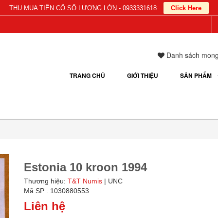
THU MUA TIỀN CỔ SỐ LƯỢNG LỚN - 0933331618
Click Here
Danh sách mon
TRANG CHỦ
GIỚI THIỆU
SẢN PHẨM
Estonia 10 kroon 1994
Thương hiệu:
T&T Numis
| UNC
Mã SP : 1030880553
Liên hệ