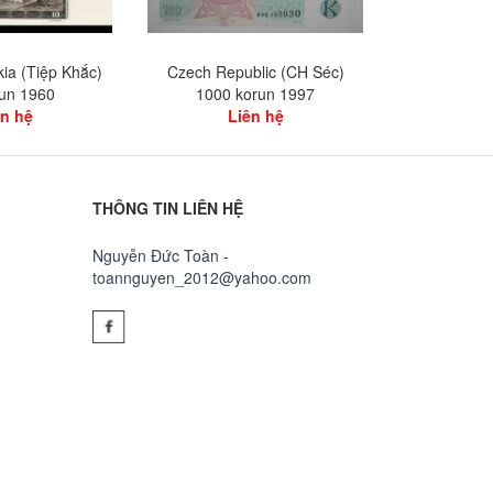
ia (Tiệp Khắc)
Czech Republic (CH Séc)
Czech Repub
run 1960
1000 korun 1997
kor
ên hệ
Liên hệ
L
THÔNG TIN LIÊN HỆ
Nguyễn Đức Toàn -
toannguyen_2012@yahoo.com