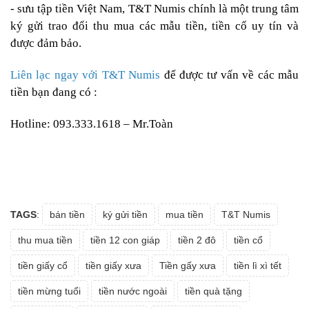
- sưu tập tiền Việt Nam
, T&T Numis chính là một trung tâm
ký gửi trao đổi thu mua các mẫu tiền, tiền cổ uy tín và
được đảm bảo.
Liên lạc ngay với T&T Numis
để được tư vấn về các mẫu
tiền bạn đang có :
Hotline: 093.333.1618 – Mr.Toàn
TAGS
:
bán tiền
ký gửi tiền
mua tiền
T&T Numis
thu mua tiền
tiền 12 con giáp
tiền 2 đô
tiền cổ
tiền giấy cổ
tiền giấy xưa
Tiền gấy xưa
tiền lì xì tết
tiền mừng tuổi
tiền nước ngoài
tiền quà tặng