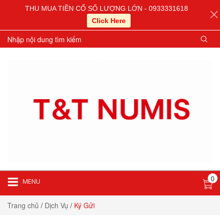
THU MUA TIỀN CỔ SỐ LƯỢNG LỚN - 0933331618
Click Here
0
MENU
Trang chủ
/
Dịch Vụ
/
Ký Gửi