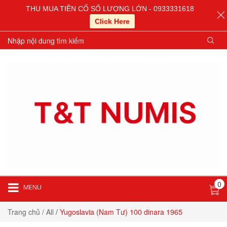
THU MUA TIỀN CỔ SỐ LƯỢNG LỚN - 0933331618
Click Here
0
MENU
Trang chủ
/ All
/
Yugoslavia (Nam Tư) 100 dinara 1965