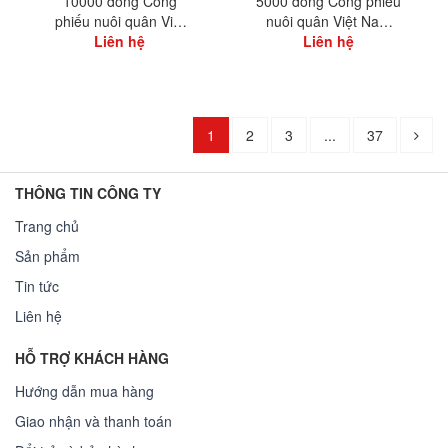
10000 đồng Công
5000 đồng Công phiếu
phiếu nuôi quân Việt
nuôi quân Việt Nam
Nam Cộng Hòa
Liên hệ
Cộng Hòa
Liên hệ
1
2
3
...
37
THÔNG TIN CÔNG TY
Trang chủ
Sản phẩm
Tin tức
Liên hệ
HỖ TRỢ KHÁCH HÀNG
Hướng dẫn mua hàng
Giao nhận và thanh toán