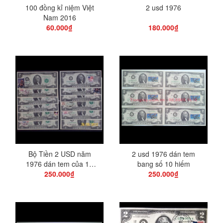
100 đồng kỉ niệm Việt
2 usd 1976
Nam 2016
60.000₫
180.000₫
Bộ Tiền 2 USD năm
2 usd 1976 dán tem
1976 dán tem của 12
bang số 10 hiếm
tiểu Bang...
250.000₫
250.000₫