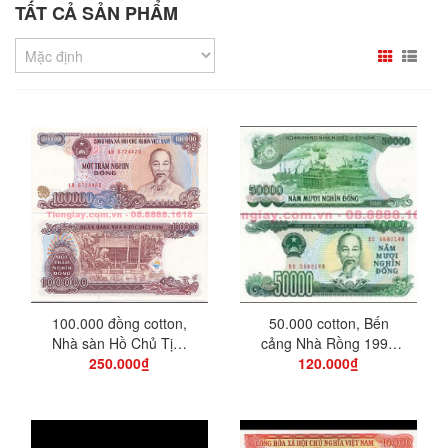
TẤT CẢ SẢN PHẨM
100.000 đồng cotton,
50.000 cotton, Bến
Nhà sàn Hồ Chủ Tịch
cảng Nhà Rồng 1991
250.000₫
1992 ...
120.000₫
XHCN