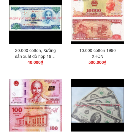
20.000 cotton, Xưởng
10.000 cotton 1990
sản xuất đồ hộp 1991
XHCN
40.000₫
XHCN
500.000₫