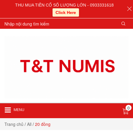
THU MUA TIỀN CỔ SỐ LƯỢNG LỚN - 0933331618
Click Here
0
MENU
Trang chủ
/
All
/
20 đồng