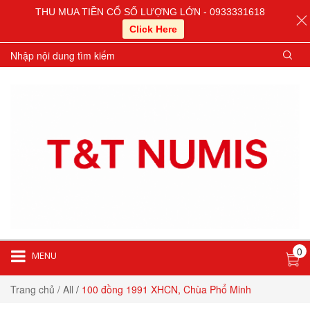
THU MUA TIỀN CỔ SỐ LƯỢNG LỚN - 0933331618
Click Here
0
MENU
Trang chủ
/ All
/
100 đồng 1991 XHCN, Chùa Phổ Minh