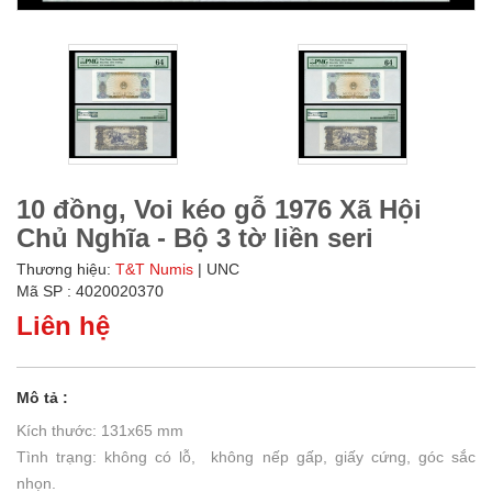
10 đồng, Voi kéo gỗ 1976 Xã Hội
Chủ Nghĩa - Bộ 3 tờ liền seri
Thương hiệu:
T&T Numis
| UNC
Mã SP : 4020020370
Liên hệ
Mô tả :
Kích thước: 131x65 mm
Tình trạng: không có lỗ, không nếp gấp, giấy cứng, góc sắc
nhọn.