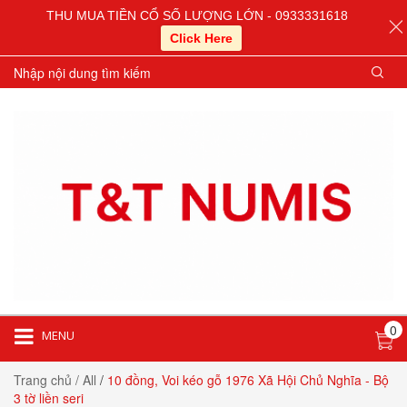
THU MUA TIỀN CỔ SỐ LƯỢNG LỚN - 0933331618
Click Here
0
MENU
Trang chủ
/ All
/
10 đồng, Voi kéo gỗ 1976 Xã Hội Chủ Nghĩa - Bộ
3 tờ liền seri