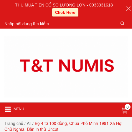
THU MUA TIỀN CỔ SỐ LƯỢNG LỚN - 0933331618
Click Here
0
MENU
Trang chủ
/ All
/
Bộ 4 tờ 100 đồng, Chùa Phổ Minh 1991 Xã Hội
Chủ Nghĩa- Bản in thử Uncut