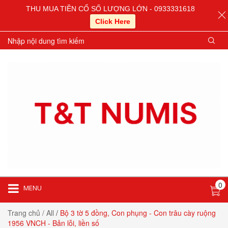
THU MUA TIỀN CỔ SỐ LƯỢNG LỚN - 0933331618
Click Here
0
MENU
Trang chủ
/ All
/
Bộ 3 tờ 5 đồng, Con phụng - Con trâu cày ruộng
1956 VNCH - Bản lỗi, liền số