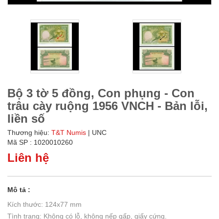
Bộ 3 tờ 5 đồng, Con phụng - Con
trâu cày ruộng 1956 VNCH - Bản lỗi,
liền số
Thương hiệu:
T&T Numis
| UNC
Mã SP : 1020010260
Liên hệ
Mô tả :
Kích thước: 124x77 mm
Tình trạng: Không có lỗ, không nếp gấp, giấy cứng.