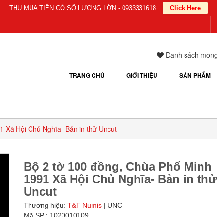
THU MUA TIỀN CỔ SỐ LƯỢNG LỚN - 0933331618
Click Here
Danh sách mon
TRANG CHỦ
GIỚI THIỆU
SẢN PHẨM
1 Xã Hội Chủ Nghĩa- Bản in thử Uncut
Bộ 2 tờ 100 đồng, Chùa Phổ Minh
1991 Xã Hội Chủ Nghĩa- Bản in thử
Uncut
Thương hiệu:
T&T Numis
| UNC
Mã SP : 1020010109