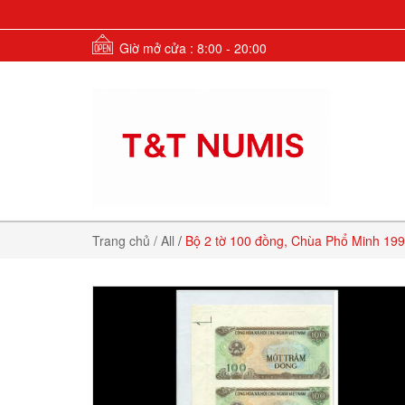
Giờ mở cửa : 8:00 - 20:00
Trang chủ
/ All
/
Bộ 2 tờ 100 đồng, Chùa Phổ Minh 199