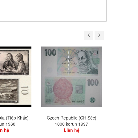
ia (Tiệp Khắc)
Czech Republic (CH Séc)
Czech Repub
run 1960
1000 korun 1997
kor
ên hệ
Liên hệ
L