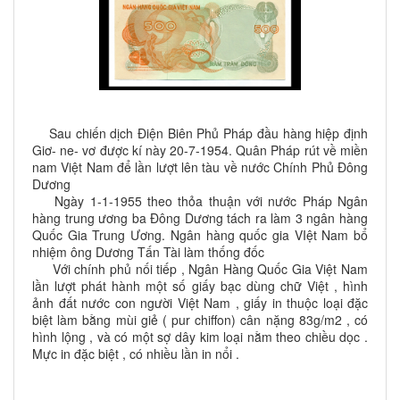
Sau chiến dịch Điện Biên Phủ Pháp đầu hàng hiệp định
Giơ- ne- vơ được kí này 20-7-1954. Quân Pháp rút về miền
nam Việt Nam để lần lượt lên tàu về nước Chính Phủ Đông
Dương
Ngày 1-1-1955 theo thỏa thuận với nước Pháp Ngân
hàng trung ương ba Đông Dương tách ra làm 3 ngân hàng
Quốc Gia Trung Ương. Ngân hàng quốc gia VIệt Nam bổ
nhiệm ông Dương Tấn Tài làm thống đốc
Với chính phủ nối tiếp , Ngân Hàng Quốc Gia Việt Nam
lần lượt phát hành một số giấy bạc dùng chữ Việt , hình
ảnh đất nước con người Việt Nam , giấy in thuộc loại đặc
biệt làm bằng mùi giẻ ( pur chiffon) cân nặng 83g/m2 , có
hình lộng , và có một sợ dây kim loại nằm theo chiều dọc .
Mực in đặc biệt , có nhiều lần in nổi .