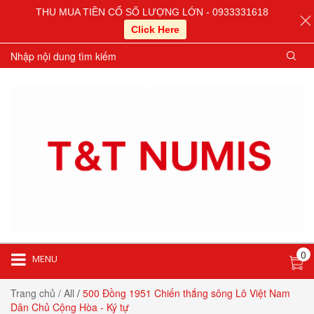
THU MUA TIỀN CỔ SỐ LƯỢNG LỚN - 0933331618
Click Here
0
MENU
Trang chủ
/ All
/
500 Đồng 1951 Chiến thắng sông Lô Việt Nam
Dân Chủ Cộng Hòa - Ký tự