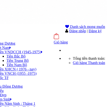
Danh sách mong muốn
Đăng nhập
|
Đăng ký
Giỏ hàng
ông Dương
ệt Nam
iền VNDCCH (1945-1975)
Tiền Bắc Bộ
Tổng tiền thanh toán:
Tiền Trung Bộ
Giỏ hàng
Thanh toán
Tiền Nam Bộ
iền XHCN ( 1976 - nay)
iền VNCH (1955 -1975)
ốc Tế
ếu Đông Dương
ếu
 Đẹp
m Sinh
iền Năm Sinh : Tháng 1