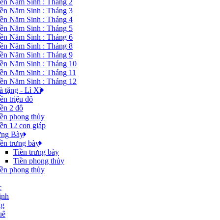
iền Năm Sinh : Tháng 2
iền Năm Sinh : Tháng 3
iền Năm Sinh : Tháng 4
iền Năm Sinh : Tháng 5
iền Năm Sinh : Tháng 6
iền Năm Sinh : Tháng 8
iền Năm Sinh : Tháng 9
iền Năm Sinh : Tháng 10
iền Năm Sinh : Tháng 11
iền Năm Sinh : Tháng 12
 tặng - Lì Xì
ền triệu đô
iền 2 đô
iền phong thủy
iền 12 con giáp
ưng Bày
iền trưng bày
Tiền trưng bày
Tiền phong thủy
iền phong thủy
c
ịnh
ng
uê