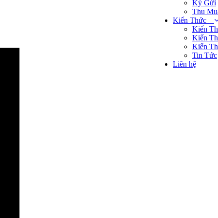
Ký Gửi
Thu Mu
Kiến Thức
Kiến Th
Kiến Th
Kiến Th
Tin Tức
Liên hệ