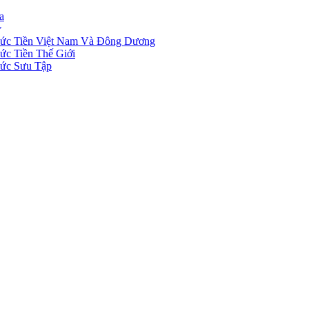
a
ức Tiền Việt Nam Và Đông Dương
ức Tiền Thế Giới
ức Sưu Tập