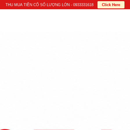
THU MUA TIỀN CỔ SỐ LƯỢNG LỚN - 0933331618
Click Here