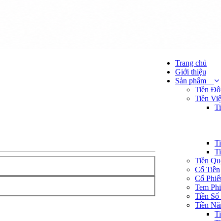
Trang chủ
Giới thiệu
Sản phẩm
Tiền Đ
Tiền Vi
T
T
T
Tiền Qu
Cổ Tiền
Cổ Phi
Tem Phi
Tiền Số
Tiền Nă
T