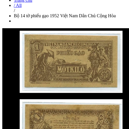
Trang chủ
/ All
/
Bộ 14 tờ phiếu gạo 1952 Việt Nam Dân Chủ Cộng Hòa