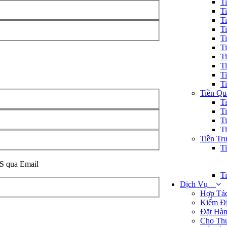
T
T
T
T
T
T
T
T
T
T
Tiền Quà
Ti
T
T
T
Tiền Tr
T
S qua Email
T
Dịch Vụ
Hợp Tá
Kiểm Đ
Đặt Hà
Cho Th