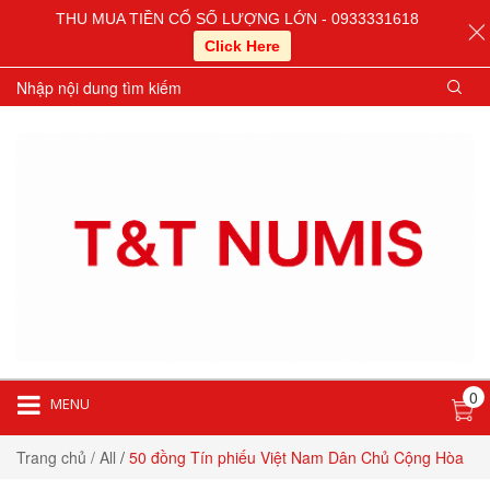
THU MUA TIỀN CỔ SỐ LƯỢNG LỚN - 0933331618
Click Here
0
MENU
Trang chủ
/ All
/
50 đồng Tín phiếu Việt Nam Dân Chủ Cộng Hòa