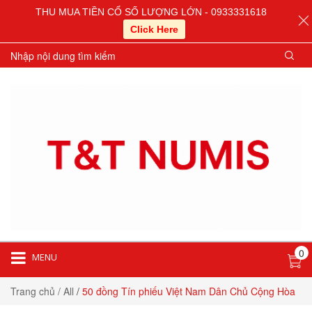
THU MUA TIỀN CỔ SỐ LƯỢNG LỚN - 0933331618
Click Here
0
MENU
Trang chủ
/ All
/
50 đồng Tín phiếu Việt Nam Dân Chủ Cộng Hòa