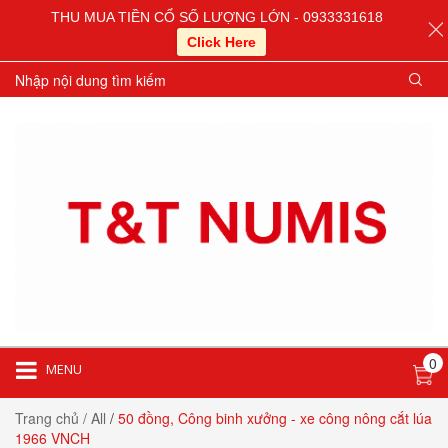
THU MUA TIỀN CỔ SỐ LƯỢNG LỚN - 0933331618
Click Here
0
MENU
Trang chủ
/ All
/
50 đồng, Công binh xưởng - xe công nông cắt lúa
1966 VNCH