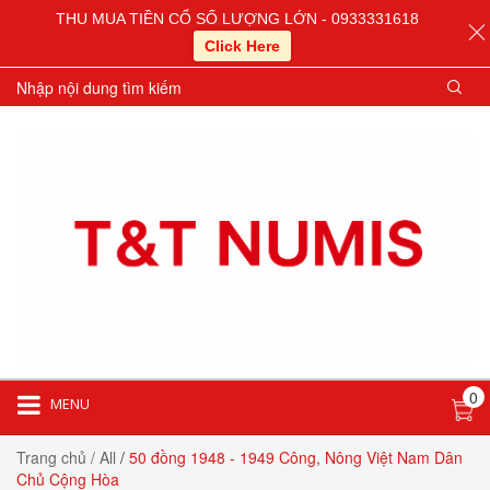
THU MUA TIỀN CỔ SỐ LƯỢNG LỚN - 0933331618
Click Here
0
MENU
Trang chủ
/ All
/
50 đồng 1948 - 1949 Công, Nông Việt Nam Dân
Chủ Cộng Hòa