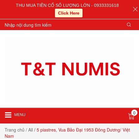
THU MUA TIỀN CỔ SỐ LƯỢNG LỚN - 0933331618
Click Here
0
MENU
Trang chủ
/ All
/
5 piastres, Vua Bảo Đại 1953 Đông Dương/ Việt
Nam