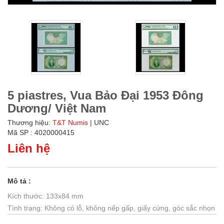
5 piastres, Vua Bảo Đại 1953 Đông
Dương/ Việt Nam
Thương hiệu:
T&T Numis
| UNC
Mã SP : 4020000415
Liên hệ
Mô tả :
Kích thước: 133x84 mm
Tình trạng: Không có lỗ, không nếp gấp, giấy cứng, góc sắc nhọn