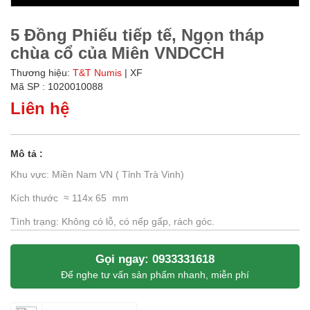
5 Đồng Phiếu tiếp tế, Ngọn tháp
chùa cổ của Miên VNDCCH
Thương hiệu:
T&T Numis
| XF
Mã SP : 1020010088
Liên hệ
Mô tả :
Khu vực: Miền Nam VN ( Tỉnh Trà Vinh)
Kích thước ≈ 114x 65 mm
Tình trạng: Không có lỗ, có nếp gấp, rách góc.
Gọi ngay: 0933331618
Để nghe tư vấn sản phẩm nhanh, miễn phí