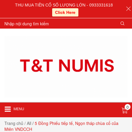
THU MUA TIỀN CỔ SỐ LƯỢNG LỚN - 0933331618
Click Here
0
MENU
Trang chủ
/ All
/
5 Đồng Phiếu tiếp tế, Ngọn tháp chùa cổ của
Miên VNDCCH