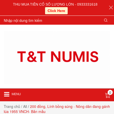
THU MUA TIỀN CỔ SỐ LƯỢNG LỚN - 0933331618
Click Here
0
MENU
Trang chủ
/ All
/
200 đồng, Lính bồng súng - Nông dân đang gánh
lúa 1955 VNCH- Bản mẫu