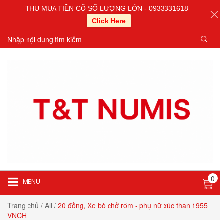
THU MUA TIỀN CỔ SỐ LƯỢNG LỚN - 0933331618
Click Here
0
MENU
Trang chủ
/ All
/
20 đồng, Xe bò chở rơm - phụ nữ xúc than 1955
VNCH