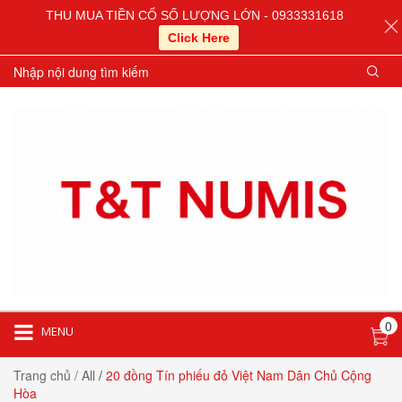
THU MUA TIỀN CỔ SỐ LƯỢNG LỚN - 0933331618
Click Here
0
MENU
Trang chủ
/ All
/
20 đồng Tín phiếu đỏ Việt Nam Dân Chủ Cộng
Hòa