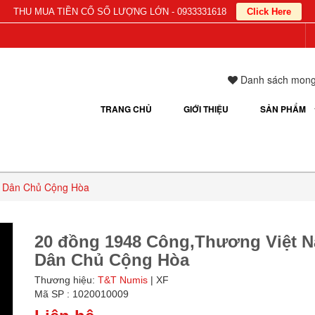
THU MUA TIỀN CỔ SỐ LƯỢNG LỚN - 0933331618
Click Here
Danh sách mon
TRANG CHỦ
GIỚI THIỆU
SẢN PHẨM
m Dân Chủ Cộng Hòa
20 đồng 1948 Công,Thương Việt 
Dân Chủ Cộng Hòa
Thương hiệu:
T&T Numis
| XF
Mã SP : 1020010009