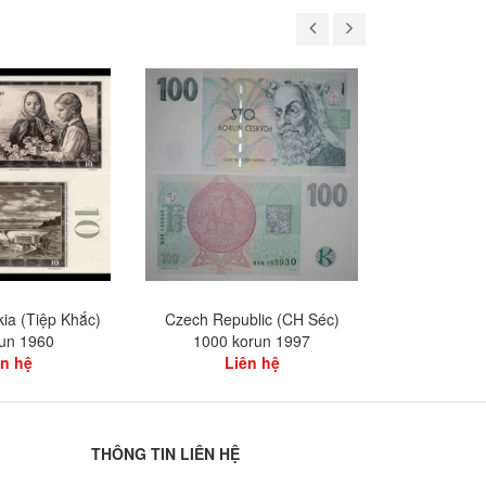
ia (Tiệp Khắc)
Czech Republic (CH Séc)
Czech Repub
run 1960
1000 korun 1997
kor
ên hệ
Liên hệ
L
THÔNG TIN LIÊN HỆ