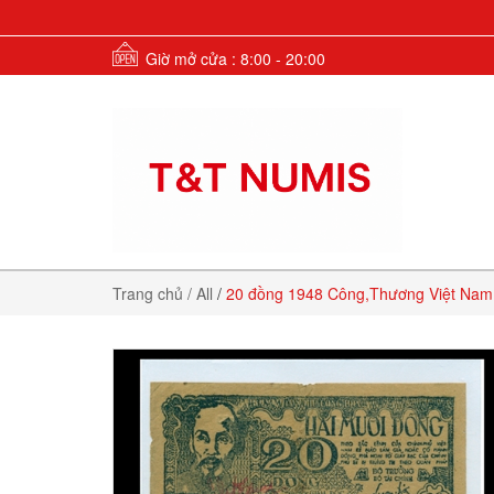
Giờ mở cửa : 8:00 - 20:00
Trang chủ
/ All
/
20 đồng 1948 Công,Thương Việt Na