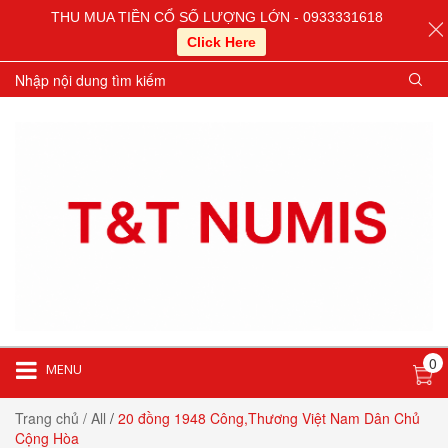
THU MUA TIỀN CỔ SỐ LƯỢNG LỚN - 0933331618
Click Here
0
MENU
Trang chủ
/ All
/
20 đồng 1948 Công,Thương Việt Nam Dân Chủ
Cộng Hòa