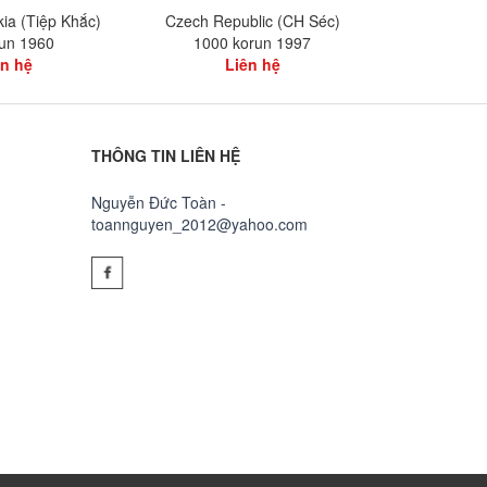
ia (Tiệp Khắc)
Czech Republic (CH Séc)
Czech Repub
run 1960
1000 korun 1997
kor
ên hệ
Liên hệ
L
THÔNG TIN LIÊN HỆ
Nguyễn Đức Toàn -
toannguyen_2012@yahoo.com