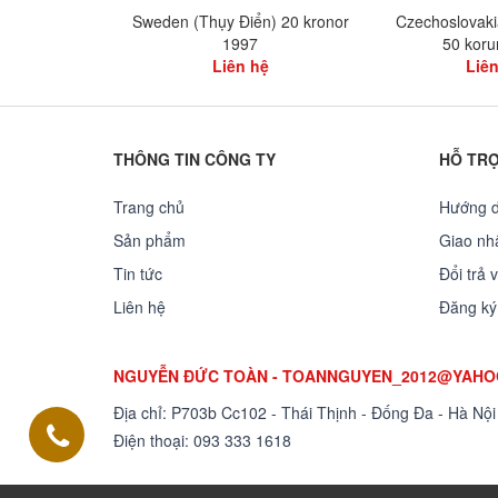
Sweden (Thụy Điển) 20 kronor
Czechoslovaki
1997
50 koru
Liên hệ
Liên
THÔNG TIN CÔNG TY
HỖ TR
Trang chủ
Hướng 
Sản phẩm
Giao nhâ
Tin tức
Đổi trả 
Liên hệ
Đăng ký
NGUYỄN ĐỨC TOÀN - TOANNGUYEN_2012@YAH
Địa chỉ: P703b Cc102 - Thái Thịnh - Đống Đa - Hà Nội
Điện thoại:
093 333 1618