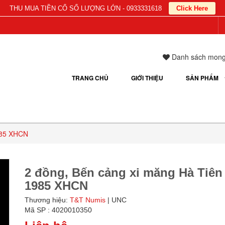
THU MUA TIỀN CỔ SỐ LƯỢNG LỚN - 0933331618
Click Here
Danh sách mon
TRANG CHỦ
GIỚI THIỆU
SẢN PHẨM
985 XHCN
2 đồng, Bến cảng xi măng Hà Tiên
1985 XHCN
Thương hiệu:
T&T Numis
| UNC
Mã SP : 4020010350