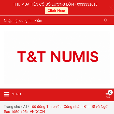
THU MUA TIỀN CỔ SỐ LƯỢNG LỚN - 0933331618
Click Here
0
MENU
Trang chủ
/ All
/
100 đồng Tín phiếu, Công nhân, Binh Sĩ và Ngôi
Sao 1950-1951 VNDCCH