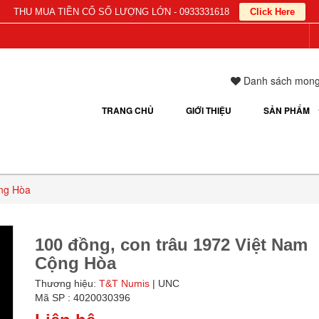
THU MUA TIỀN CỔ SỐ LƯỢNG LỚN - 0933331618
Click Here
Danh sách mon
TRANG CHỦ
GIỚI THIỆU
SẢN PHẨM
ộng Hòa
100 đồng, con trâu 1972 Việt Nam
Cộng Hòa
Thương hiệu:
T&T Numis
| UNC
Mã SP : 4020030396