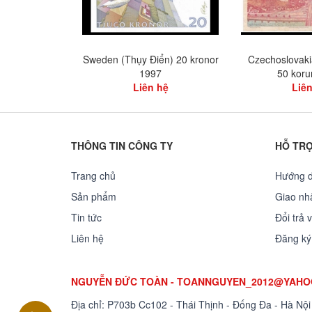
Sweden (Thụy Điển) 20 kronor
Czechoslovaki
1997
50 koru
Liên hệ
Liên
THÔNG TIN CÔNG TY
HỖ TR
Trang chủ
Hướng 
Sản phẩm
Giao nhâ
Tin tức
Đổi trả 
Liên hệ
Đăng ký
NGUYỄN ĐỨC TOÀN - TOANNGUYEN_2012@YAH
Địa chỉ: P703b Cc102 - Thái Thịnh - Đống Đa - Hà Nội