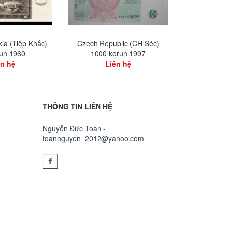
ia (Tiệp Khắc)
Czech Republic (CH Séc)
Czech Repub
run 1960
1000 korun 1997
kor
ên hệ
Liên hệ
L
THÔNG TIN LIÊN HỆ
Nguyễn Đức Toàn -
toannguyen_2012@yahoo.com