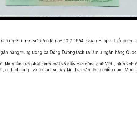
 định Giơ- ne- vơ được kí này 20-7-1954. Quân Pháp rút về miền na
gân hàng trung ương ba Đông Dương tách ra làm 3 ngân hàng Quốc 
Nam lần lượt phát hành một số giấy bạc dùng chữ Việt , hình ảnh đấ
 , có hình lộng , và có một sợ dây kim loại nằm theo chiều dọc . Mực in 