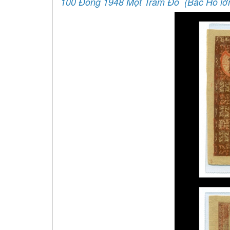
100 Đồng 1948 Một Trăm Đỏ (Bác Hồ lớ