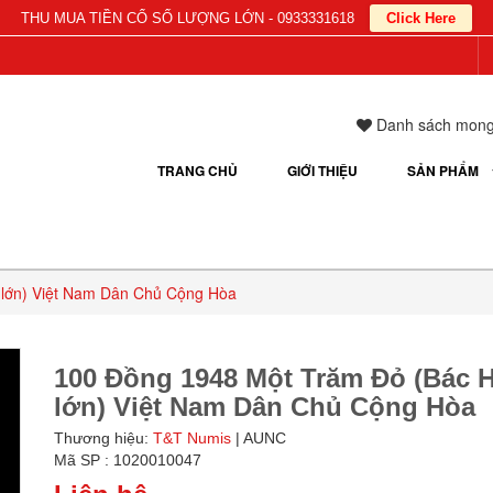
THU MUA TIỀN CỔ SỐ LƯỢNG LỚN - 0933331618
Click Here
Danh sách mon
TRANG CHỦ
GIỚI THIỆU
SẢN PHẨM
 lớn) Việt Nam Dân Chủ Cộng Hòa
100 Đồng 1948 Một Trăm Đỏ (Bác 
lớn) Việt Nam Dân Chủ Cộng Hòa
Thương hiệu:
T&T Numis
| AUNC
Mã SP : 1020010047