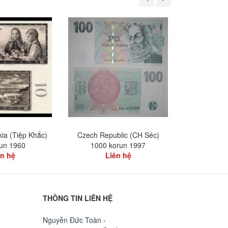
ia (Tiệp Khắc)
Czech Republic (CH Séc)
Czech Repub
run 1960
1000 korun 1997
kor
ên hệ
Liên hệ
L
THÔNG TIN LIÊN HỆ
Nguyễn Đức Toàn -