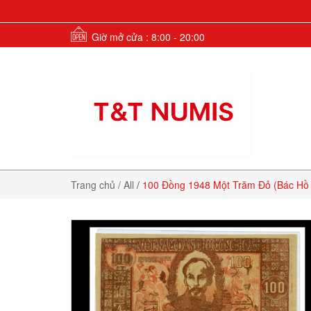
Giờ mở cửa : 8:00 - 20:00
Trang chủ
/ All
/
100 Đồng 1948 Một Trăm Đỏ (Bác Hồ