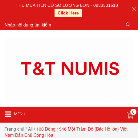
THU MUA TIỀN CỔ SỐ LƯỢNG LỚN - 0933331618
Click Here
0
MENU
Trang chủ
/ All
/
100 Đồng 1948 Một Trăm Đỏ (Bác Hồ lớn) Việt
Nam Dân Chủ Cộng Hòa