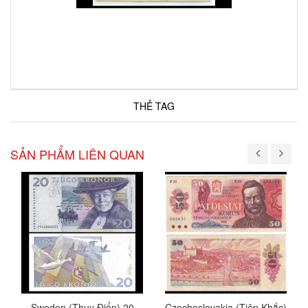
THẺ TAG
SẢN PHẨM LIÊN QUAN
Sweden (Thụy Điển) 20
Czechoslovakia (Tiệp Khắc)