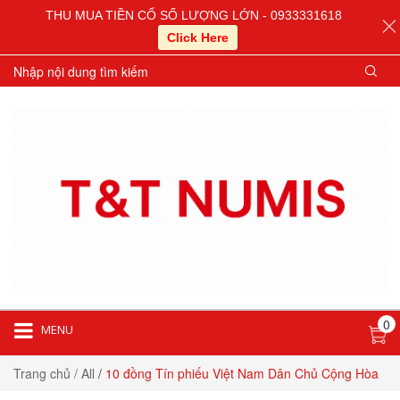
THU MUA TIỀN CỔ SỐ LƯỢNG LỚN - 0933331618
Click Here
0
MENU
Trang chủ
/ All
/
10 đồng Tín phiếu Việt Nam Dân Chủ Cộng Hòa