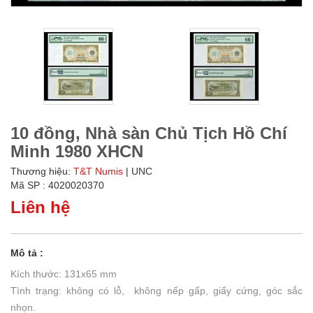
10 đồng, Nhà sàn Chủ Tịch Hồ Chí
Minh 1980 XHCN
Thương hiệu:
T&T Numis
| UNC
Mã SP : 4020020370
Liên hệ
Mô tả :
Kích thước: 131x65 mm
Tình trạng: không có lỗ, không nếp gấp, giấy cứng, góc sắc
nhọn.