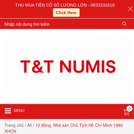
THU MUA TIỀN CỔ SỐ LƯỢNG LỚN - 0933331618
Click Here
0
MENU
Trang chủ
/ All
/
10 đồng, Nhà sàn Chủ Tịch Hồ Chí Minh 1980
XHCN