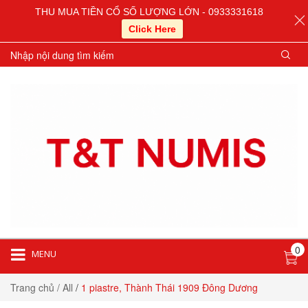
THU MUA TIỀN CỔ SỐ LƯỢNG LỚN - 0933331618
Click Here
0
MENU
Trang chủ
/ All
/
1 piastre, Thành Thái 1909 Đông Dương