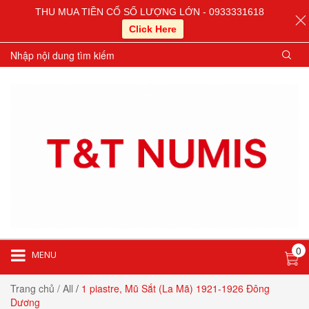
THU MUA TIỀN CỔ SỐ LƯỢNG LỚN - 0933331618
Click Here
0
MENU
Trang chủ
/ All
/
1 piastre, Mũ Sắt (La Mã) 1921-1926 Đông
Dương