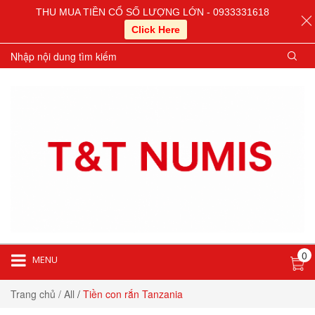
THU MUA TIỀN CỔ SỐ LƯỢNG LỚN - 0933331618
Click Here
0
MENU
Trang chủ
/ All
/
Tiền con rắn Tanzania