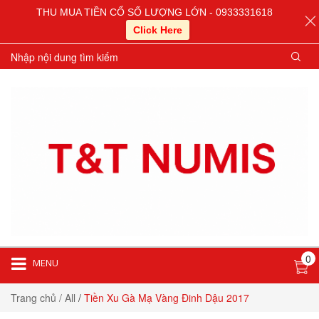
THU MUA TIỀN CỔ SỐ LƯỢNG LỚN - 0933331618
Click Here
0
MENU
Trang chủ
/ All
/
Tiền Xu Gà Mạ Vàng Đinh Dậu 2017