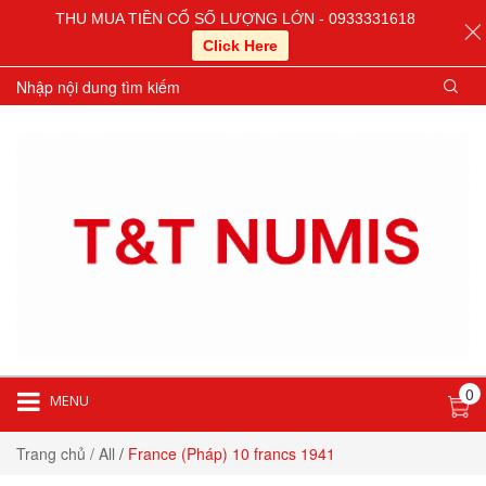
THU MUA TIỀN CỔ SỐ LƯỢNG LỚN - 0933331618
Click Here
0
MENU
Trang chủ
/ All
/
France (Pháp) 10 francs 1941