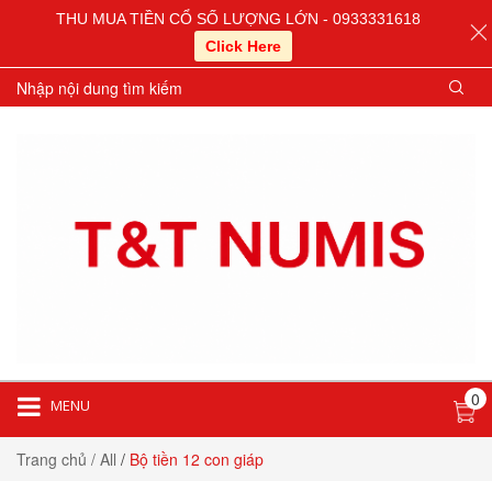
THU MUA TIỀN CỔ SỐ LƯỢNG LỚN - 0933331618
Click Here
0
MENU
Trang chủ
/ All
/
Bộ tiền 12 con giáp