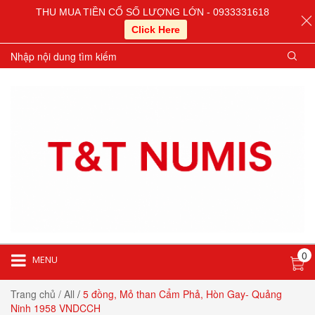
THU MUA TIỀN CỔ SỐ LƯỢNG LỚN - 0933331618
Click Here
0
MENU
Trang chủ
/ All
/
5 đồng, Mỏ than Cẩm Phả, Hòn Gay- Quảng
Ninh 1958 VNDCCH