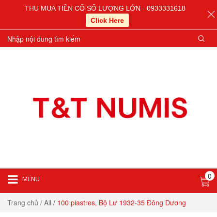
THU MUA TIỀN CỔ SỐ LƯỢNG LỚN - 0933331618
Click Here
0
MENU
Trang chủ
/ All
/
100 piastres, Bộ Lư 1932-35 Đông Dương