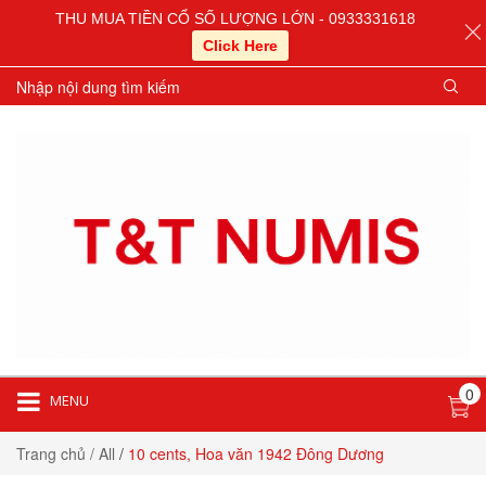
THU MUA TIỀN CỔ SỐ LƯỢNG LỚN - 0933331618
Click Here
0
MENU
Trang chủ
/ All
/
10 cents, Hoa văn 1942 Đông Dương