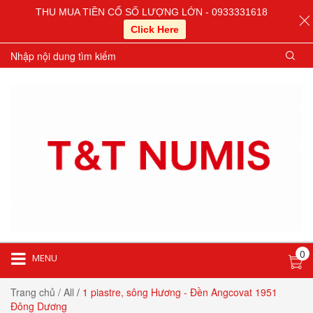
THU MUA TIỀN CỔ SỐ LƯỢNG LỚN - 0933331618
Click Here
0
MENU
Trang chủ
/ All
/
1 piastre, sông Hương - Đền Angcovat 1951
Đông Dương