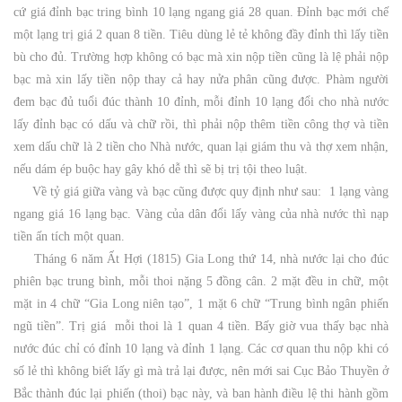
cứ giá đỉnh bạc tring bình 10 lạng ngang giá 28 quan. Đỉnh bạc mới chế
một lạng trị giá 2 quan 8 tiền. Tiêu dùng lẻ tẻ không đầy đỉnh thì lấy tiền
bù cho đủ. Trường hợp không có bạc mà xin nộp tiền cũng là lệ phải nộp
bạc mà xin lấy tiền nộp thay cả hay nửa phân cũng được. Phàm người
đem bạc đủ tuổi đúc thành 10 đỉnh, mỗi đỉnh 10 lạng đổi cho nhà nước
lấy đỉnh bạc có dấu và chữ rồi, thì phải nộp thêm tiền công thợ và tiền
xem dấu chữ là 2 tiền cho Nhà nước, quan lại giám thu và thợ xem nhận,
nếu dám ép buộc hay gây khó dễ thì sẽ bị trị tội theo luật.
Về tỷ giá giữa vàng và bạc cũng được quy định như sau: 1 lạng vàng
ngang giá 16 lạng bạc. Vàng của dân đổi lấy vàng của nhà nước thì nạp
tiền ấn tích một quan.
Tháng 6 năm Ất Hợi (1815) Gia Long thứ 14, nhà nước lại cho đúc
phiên bạc trung bình, mỗi thoi nặng 5 đồng cân. 2 mặt đều in chữ, một
mặt in 4 chữ “Gia Long niên tạo”, 1 mặt 6 chữ “Trung bình ngân phiến
ngũ tiền”. Trị giá mỗi thoi là 1 quan 4 tiền. Bấy giờ vua thấy bạc nhà
nước đúc chỉ có đỉnh 10 lạng và đỉnh 1 lạng. Các cơ quan thu nộp khi có
số lẻ thì không biết lấy gì mà trả lại được, nên mới sai Cục Bảo Thuyền ở
Bắc thành đúc lại phiến (thoi) bạc này, và ban hành điều lệ thi hành gồm