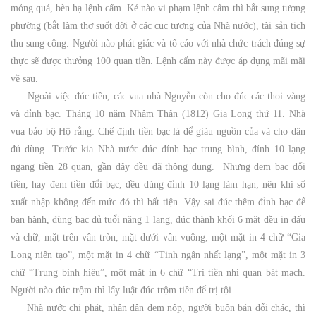
mỏng quá, bèn hạ lệnh cấm. Kẻ nào vi phạm lệnh cấm thì bắt sung tượng
phường (bắt làm thợ suốt đời ở các cục tượng của Nhà nước), tài sản tịch
thu sung công. Người nào phát giác và tố cáo với nhà chức trách đúng sự
thực sẽ được thưởng 100 quan tiền. Lệnh cấm này được áp dụng mãi mãi
về sau.
Ngoài việc đúc tiền, các vua nhà Nguyễn còn cho đúc các thoi vàng
và đỉnh bạc. Tháng 10 năm Nhâm Thân (1812) Gia Long thứ 11. Nhà
vua bảo bộ Hộ rằng: Chế định tiền bạc là để giàu nguồn của và cho dân
đủ dùng. Trước kia Nhà nước đúc đỉnh bạc trung bình, đỉnh 10 lạng
ngang tiền 28 quan, gần đây đều đã thông dụng. Nhưng đem bạc đổi
tiền, hay đem tiền đổi bạc, đều dùng đỉnh 10 lạng làm hạn; nên khi số
xuất nhập không đến mức đó thì bất tiện. Vậy sai đúc thêm đỉnh bạc để
ban hành, dùng bạc đủ tuổi nặng 1 lạng, đúc thành khối 6 mặt đều in dấu
và chữ, mặt trên vân tròn, mặt dưới vân vuông, một mặt in 4 chữ “Gia
Long niên tạo”, một mặt in 4 chữ “Tinh ngân nhất lạng”, một mặt in 3
chữ “Trung bình hiệu”, một mặt in 6 chữ “Trị tiền nhị quan bát mạch.
Người nào đúc trộm thì lấy luật đúc trộm tiền để trị tội.
Nhà nước chi phát, nhân dân đem nộp, người buôn bán đổi chác, thì