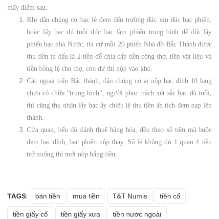
mấy điểm sau:
Khi dân chúng có bạc lẻ đem đến trường đúc xin đúc bạc phiến,
hoặc lấy bạc đủ tuổi đúc bạc làm phiến trung bình để đổi lấy
phiến bạc nhà Nước, thì cứ mỗi 20 phiến Nhà đồ Bắc Thành được
thu tiền in dấu là 2 tiền để chia cấp tiền công thợ, tiền vật liệu và
tiền bổng lệ cho thợ, còn dư thì nộp vào kho.
Các ngoại trấn Bắc thành, dân chúng có ai nộp bạc đỉnh 10 lạng
chưa có chữa “trung bình”, người phục trách xét sắc bạc đủ tuổi,
thì cũng thu nhận lấy bạc ấy chiếu lệ thu tiền ấn tích đem nạp lên
thành.
Cửa quan, bến đò đánh thuế hàng hóa, đều theo số tiền mà buộc
đem bạc đỉnh, bạc phiến nộp thay. Số lẻ không đủ 1 quan 4 tiền
trở xuống thì mới nộp bằng tiền.
TAGS
:
bán tiền
mua tiền
T&T Numis
tiền cổ
tiền giấy cổ
tiền giấy xưa
tiền nước ngoài