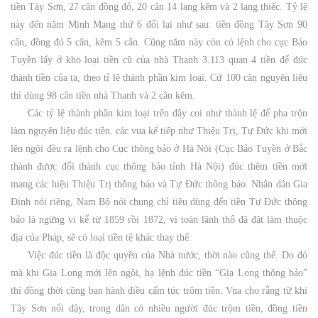
tiền Tây Sơn, 27 cân đồng đỏ, 20 cân 14 lạng kẽm và 2 lạng thiếc. Tỷ lệ
này đến năm Minh Mạng thứ 6 đổi lại như sau: tiền đồng Tây Sơn 90
cân, đồng đỏ 5 cân, kẽm 5 cân. Cũng năm này còn có lệnh cho cục Bảo
Tuyền lấy ở kho loại tiền cũ của nhà Thanh 3.113 quan 4 tiền để đúc
thành tiền của ta, theo tỉ lệ thành phần kim loại. Cứ 100 cân nguyên liệu
thì dùng 98 cân tiền nhà Thanh và 2 cân kẽm.
Các tỷ lệ thành phần kim loại trên đây coi như thành lệ để pha trộn
làm nguyên liệu đúc tiền. các vua kế tiếp như Thiệu Trị, Tự Đức khi mới
lên ngôi đều ra lệnh cho Cục thông bảo ở Hà Nội (Cục Bảo Tuyền ở Bắc
thành được đổi thành cục thông bảo tỉnh Hà Nội) đúc thêm tiền mới
mang các hiệu Thiệu Trị thông bảo và Tự Đức thông bảo. Nhân dân Gia
Định nói riêng, Nam Bộ nói chung chỉ tiêu dùng đến tiền Tự Đức thông
bảo là ngừng vì kể từ 1859 rồi 1872, vì toàn lãnh thổ đã đặt làm thuộc
địa của Pháp, sẽ có loại tiền tệ khác thay thế.
Việc đúc tiền là độc quyền của Nhà nước, thời nào cũng thế. Do đó
mà khi Gia Long mới lên ngôi, hạ lệnh đúc tiền “Gia Long thông bảo”
thì đồng thời cũng ban hành điều cấm túc trộm tiền. Vua cho rằng từ khi
Tây Sơn nổi dậy, trong dân có nhiều người đúc trộm tiền, đồng tiền