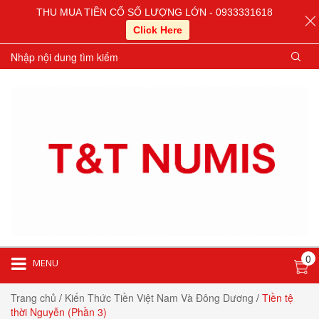
THU MUA TIỀN CỔ SỐ LƯỢNG LỚN - 0933331618
Click Here
0
MENU
Trang chủ
/
Kiến Thức Tiền Việt Nam Và Đông Dương
/
Tiền tệ
thời Nguyễn (Phần 3)