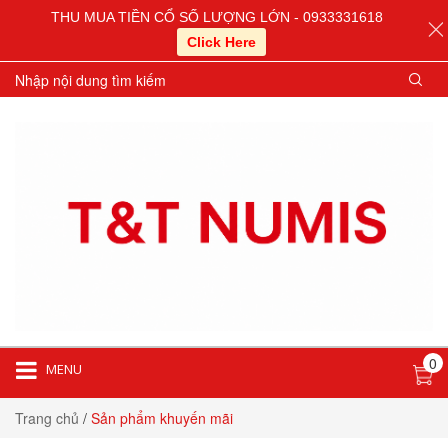
THU MUA TIỀN CỔ SỐ LƯỢNG LỚN - 0933331618
Click Here
0
MENU
Trang chủ
/
Sản phẩm khuyến mãi