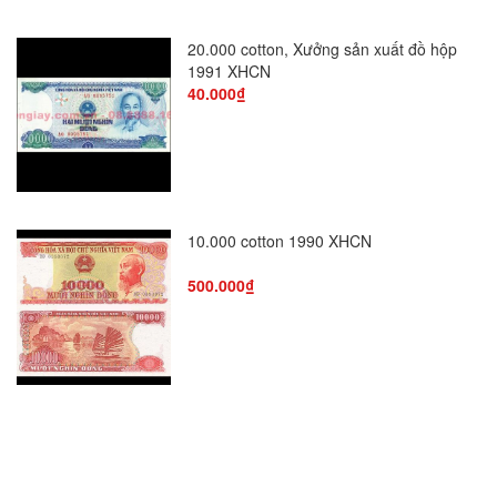
20.000 cotton, Xưởng sản xuất đồ hộp
Bộ T
1991 XHCN
12 ti
40.000₫
250.
10.000 cotton 1990 XHCN
2 us
500.000₫
250.