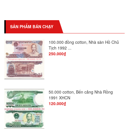
SẢN PHẨM BÁN CHẠY
100.000 đồng cotton, Nhà sàn Hồ Chủ
100 
Tịch 1992 ...
250.000₫
60.0
50.000 cotton, Bến cảng Nhà Rồng
2 us
1991 XHCN
120.000₫
180.